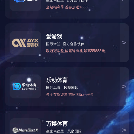
乐动官方网站召开“七一”表彰大会
2024-07-02
学院党建工作推进会顺利召开
2024-06-24
管理学院本科生党支部开展党纪学习教育主题
2024-06-06
联合党日活动
第一页
<<上一页
下一页>>
尾页
联系我们
通讯地址：贵州省贵阳市花溪区
邮编：550025
电话：0851-83624391